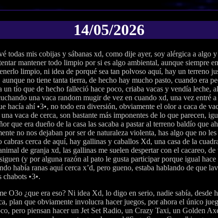
14/05/2026
é todas mis cobijas y sábanas xd, como dije ayer, soy alérgica a algo y
tentar mantener todo limpio por si es algo ambiental, aunque siempre 
enerlo limpio, ni idea de porqué sea tan polvoso aquí, hay un terreno jus
 aunque no tiene tanta tierra, de hecho hay mucho pasto, cuando era pe
a un tío que de hecho falleció hace poco, criaba vacas y vendía leche, 
scuchando una vaca random mugir de vez en cuando xd, una vez entré a 
ue hacía ahí •3•, no todo era diversión, obviamente el olor a caca de v
una vaca de cerca, son bastante más imponentes de lo que parecen, igu
eñor que era dueño de la casa las sacaba a pastar al terreno baldío que a
nte no nos dejaban por ser de naturaleza violenta, has algo que no les 
 cabras cerca de aquí, hay gallinas y caballos Xd, una casa de la cuadr
animal de granja xd, las gallinas me suelen despertar con el cacareo, d
iguen (y por alguna razón al pato le gusta participar porque igual hace
do había ranas aquí cerca x’d, pero gueno, estaba hablando de que lav
 chabots •3•.
O3o ¿que era eso? Ni idea Xd, lo digo en serio, nadie sabía, desde ha
ca, plan que obviamente involucra hacer juegos, por ahora el único jue
oco, pero piensan hacer un Jet Set Radio, un Crazy Taxi, un Golden Ax