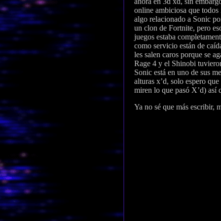
ahora en 3d xd, sin embarg
online ambiciosa que todos 
algo relacionado a Sonic po
un clon de Fortnite, pero e
juegos estaba completamente
como servicio están de caíd
les salen caros porque se ag
Rage 4 y el Shinobi tuviero
Sonic está en uno de sus me
alturas x’d, solo espero qu
miren lo que pasó X’d) así
Ya no sé que más escribir, 