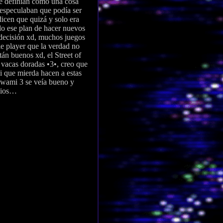
e definían como una cosa
 especulaban que podía ser
dicen que quizá y solo era
odo ese plan de hacer nuevos
 decisión xd, muchos juegos
le player que la verdad no
tán buenos xd, el Street of
 vacas doradas •3•, creo que
i que mierda hacen a estas
iwami 3 se veía bueno y
ocios…