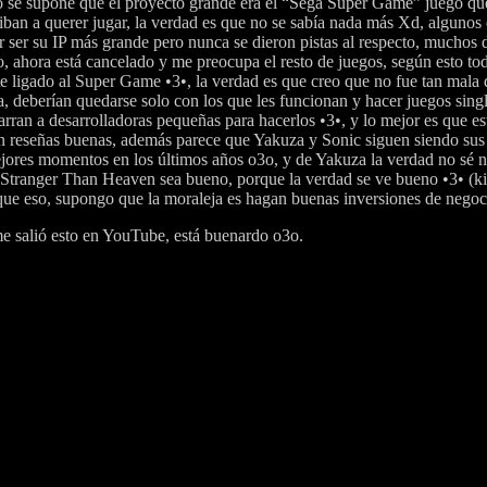
o se supone que el proyecto grande era el “Sega Super Game” juego qu
iban a querer jugar, la verdad es que no se sabía nada más Xd, algunos
r ser su IP más grande pero nunca se dieron pistas al respecto, muchos 
so, ahora está cancelado y me preocupa el resto de juegos, según esto t
 ligado al Super Game •3•, la verdad es que creo que no fue tan mala
a, deberían quedarse solo con los que les funcionan y hacer juegos sing
arran a desarrolladoras pequeñas para hacerlos •3•, y lo mejor es que es
n reseñas buenas, además parece que Yakuza y Sonic siguen siendo sus
jores momentos en los últimos años o3o, y de Yakuza la verdad no sé n
e Stranger Than Heaven sea bueno, porque la verdad se ve bueno •3• (k
 que eso, supongo que la moraleja es hagan buenas inversiones de neg
me salió esto en YouTube, está buenardo o3o.