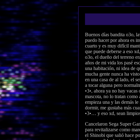
Buenos días bandita o3o, lav
puedo hacer por ahora es in
cuarto y es muy difícil mant
que puede deberse a eso xd,
o3o, el dueño del terreno er
años de mi vida los pasé e
una habitación, ni idea de q
mucha gente nunca ha visto 
en una casa de al lado, el s
a tocar alguna pero normalme
•3•, ahora ya no hay vacas o
mascota, no lo tratan como 
empieza una y las demás le s
dormir, me gustaba más cuan
•3•… y eso xd, sean limpios
Cancelaron Sega Super Game 
para revitalizarse como mar
el Shinobi que salió hace p