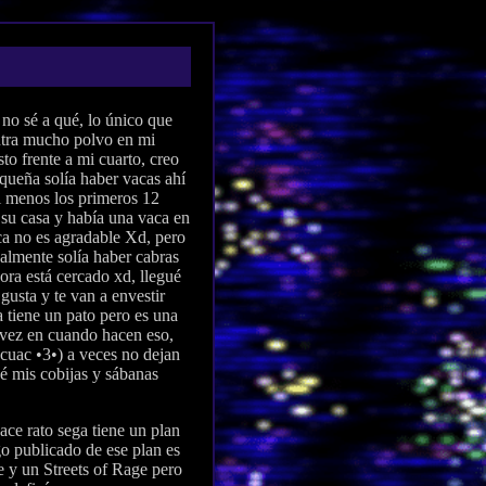
 no sé a qué, lo único que
entra mucho polvo en mi
to frente a mi cuarto, creo
queña solía haber vacas ahí
al menos los primeros 12
su casa y había una vaca en
aca no es agradable Xd, pero
almente solía haber cabras
hora está cercado xd, llegué
gusta y te van a envestir
a tiene un pato pero es una
e vez en cuando hacen eso,
 cuac •3•) a veces no dejan
é mis cobijas y sábanas
ce rato sega tiene un plan
go publicado de ese plan es
e y un Streets of Rage pero